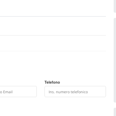
Telefono