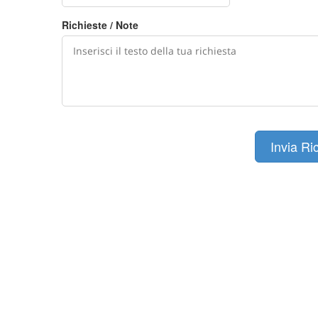
Richieste / Note
Invia Ri