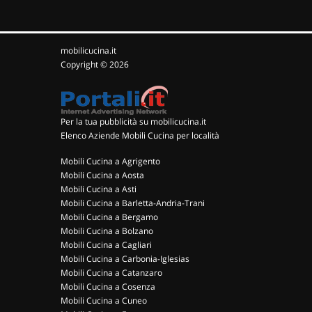
mobilicucina.it
Copyright © 2026
Per la tua pubblicità su mobilicucina.it
Elenco Aziende Mobili Cucina per località
Mobili Cucina a Agrigento
Mobili Cucina a Aosta
Mobili Cucina a Asti
Mobili Cucina a Barletta-Andria-Trani
Mobili Cucina a Bergamo
Mobili Cucina a Bolzano
Mobili Cucina a Cagliari
Mobili Cucina a Carbonia-Iglesias
Mobili Cucina a Catanzaro
Mobili Cucina a Cosenza
Mobili Cucina a Cuneo