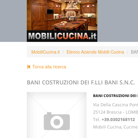
MobiliCucina.it
Elenco Aziende Mobili Cucina
BAN
Torna alla ricerca
BANI COSTRUZIONI DEI F.LLI BANI S.N.C.
BANI COSTRUZIONI DEI F
Via Della Cascina Pont
25124 Brescia - LOM
Tel.
+39.0302168112
Mobili Cucina, Cucine