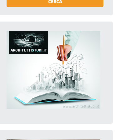
CERCA