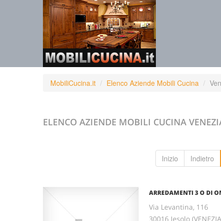
MobiliCucina.it
Elenco Aziende Mobili Cucina
Ven
ELENCO AZIENDE MOBILI CUCINA
VENEZI
Inizio
Indietro
ARREDAMENTI 3 O DI ON
Via Levantina, 116
30016 Jesolo (VENEZI