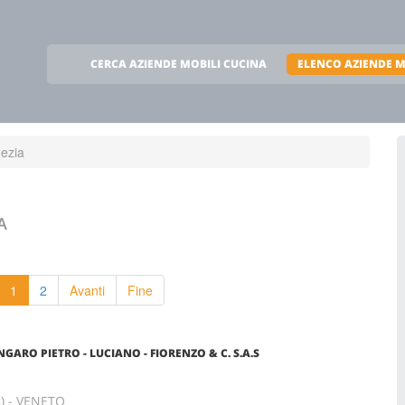
CERCA AZIENDE MOBILI CUCINA
ELENCO AZIENDE M
ezia
A
1
2
Avanti
Fine
GARO PIETRO - LUCIANO - FIORENZO & C. S.A.S
A) - VENETO